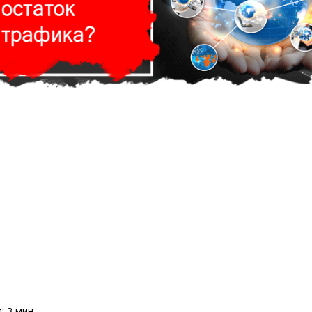
я:
3
мин.