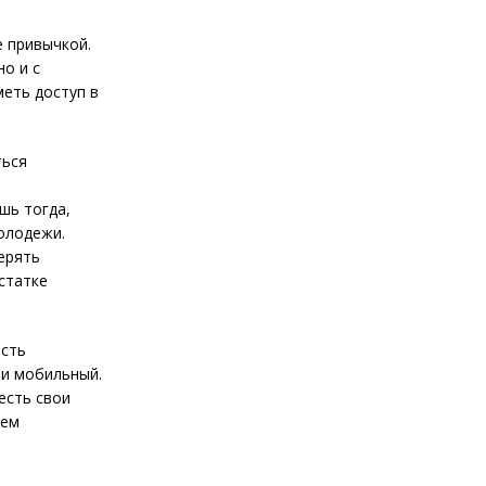
 привычкой.
но и с
меть доступ в
ться
шь тогда,
олодежи.
ерять
статке
ость
 и мобильный.
есть свои
шем