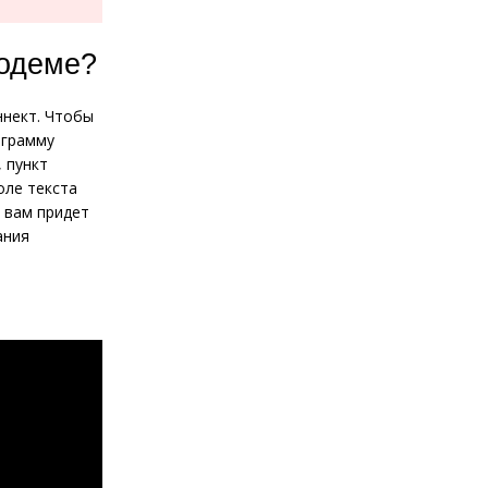
модеме?
нект. Чтобы
ограмму
 пункт
поле текста
 вам придет
ания