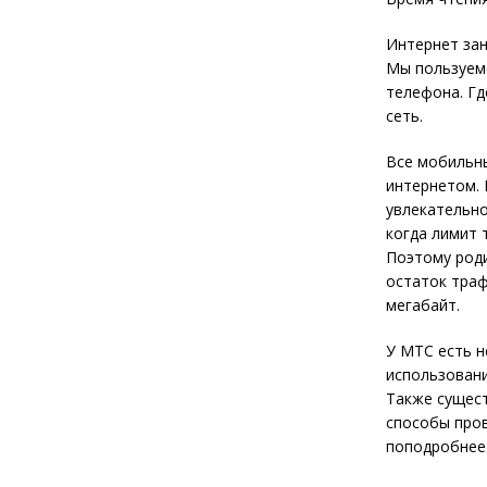
Интернет зан
Мы пользуемс
телефона. Гд
сеть.
Все мобильны
интернетом. 
увлекательно
когда лимит 
Поэтому роди
остаток траф
мегабайт.
У МТС есть н
использовани
Также сущест
способы пров
поподробнее