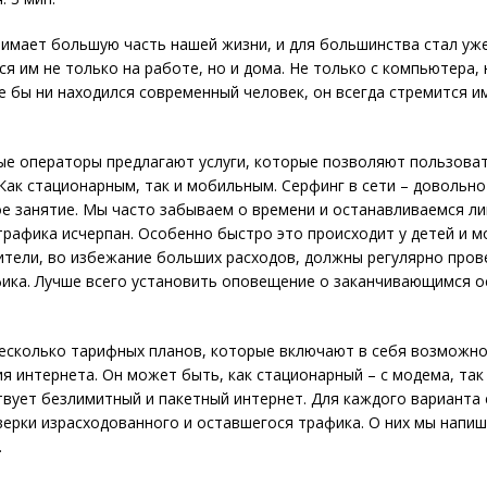
имает большую часть нашей жизни, и для большинства стал уже
я им не только на работе, но и дома. Не только с компьютера, 
е бы ни находился современный человек, он всегда стремится и
е операторы предлагают услуги, которые позволяют пользова
Как стационарным, так и мобильным. Серфинг в сети – довольно
е занятие. Мы часто забываем о времени и останавливаемся ли
трафика исчерпан. Особенно быстро это происходит у детей и м
тели, во избежание больших расходов, должны регулярно пров
ика. Лучше всего установить оповещение о заканчивающимся о
есколько тарифных планов, которые включают в себя возможн
я интернета. Он может быть, как стационарный – с модема, так
вует безлимитный и пакетный интернет. Для каждого варианта 
ерки израсходованного и оставшегося трафика. О них мы напи
.