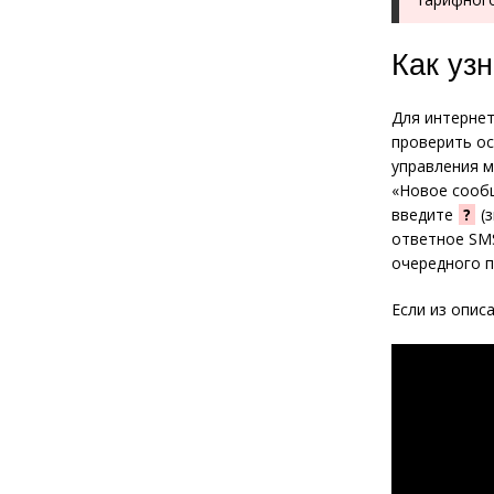
Как уз
Для интерне
проверить ос
управления м
«Новое сооб
введите
?
(з
ответное SMS
очередного п
Если из опис