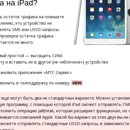
а на iPad?
ь остаток трафика на планшете
алению, это устройство не
влять SMS или USSD-запросы.
проверки остатка трафика
тается не много:
мый простой — вытащить СИМ-
ту и вставить ее в другое (не «яблочное») устройство
тановить приложение «МТС Сервис»
звонить в техподдержку по номеру
0890
 еще могут быть два не стандартных варианта: Можно установи
ую программу, с помощью которой iPad сможет отправлять СМС
олнить операцию Jailbreak, которая расширяет функционал, но
живается компанией Apple. Какой бы вариант из этих двух вы ни
сможете отправлять стандартные USSD-запросы, в зависимости
 плана.