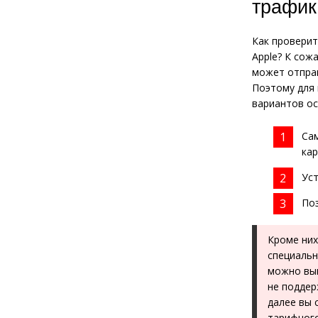
трафик
Как проверит
Apple? К сож
может отпра
Поэтому для 
вариантов ос
Са
кар
Ус
По
Кроме них
специальн
можно вып
не поддер
далее вы 
тарифного