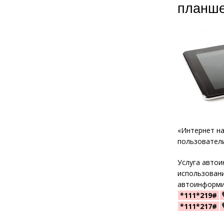
планше
«Интернет н
пользователи
Услуга авто
использовани
автоинформи
*111*219#
*111*217#