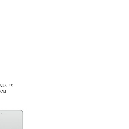
нды, то
или