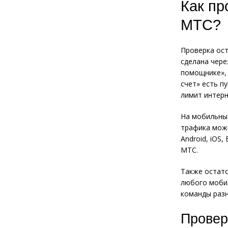
Как пр
МТС?
Проверка ост
сделана чере
помощнике», 
счет» есть п
лимит интерн
На мобильных
трафика мож
Android, iOS,
МТС.
Также остато
любого мобил
команды разн
Провер