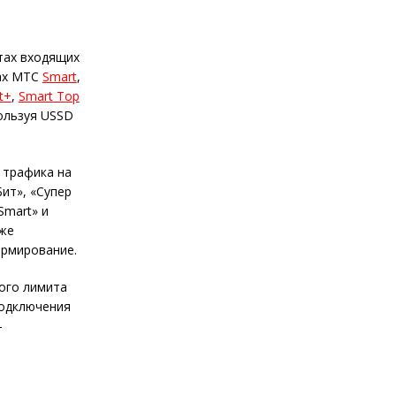
тах входящих
нах МТС
Smart
,
t+
,
Smart Top
ользуя USSD
 трафика на
ит», «Супер
Smart» и
кже
ормирование.
ого лимита
подключения
—