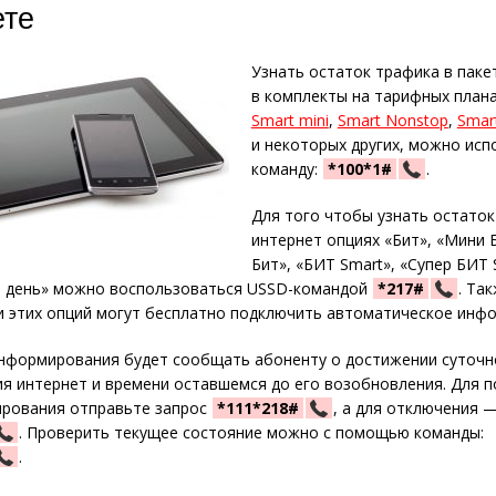
те
Узнать остаток трафика в паке
в комплекты на тарифных пла
Smart mini
,
Smart Nonstop
,
Smar
и некоторых других, можно исп
команду:
*100*1#
.
Для того чтобы узнать остаток
интернет опциях «Бит», «Мини Б
Бит», «БИТ Smart», «Супер БИТ 
а день» можно воспользоваться USSD-командой
*217#
. Та
 этих опций могут бесплатно подключить автоматическое инф
информирования будет сообщать абоненту о достижении суточн
я интернет и времени оставшемся до его возобновления. Для 
рования отправьте запрос
*111*218#
, а для отключения 
. Проверить текущее состояние можно с помощью команды:
.