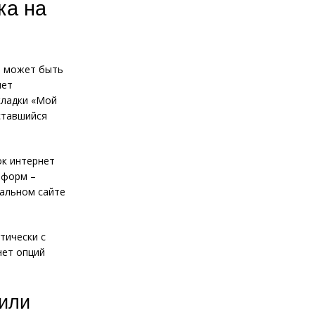
ка на
й может быть
нет
вкладки «Мой
ставшийся
ок интернет
тформ –
циальном сайте
тически с
нет опций
 или