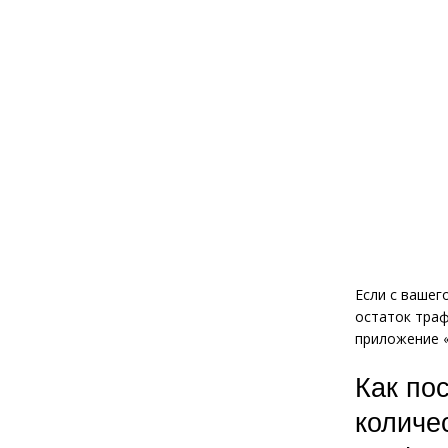
Если с вашег
остаток траф
приложение 
Как по
количе