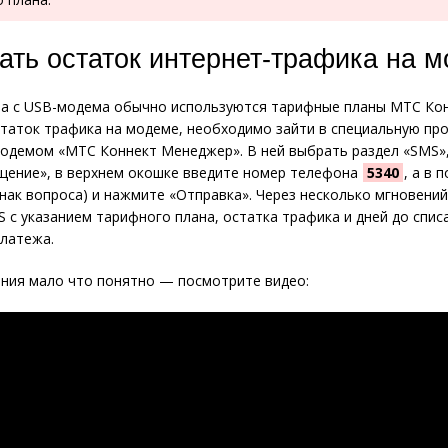
нать остаток интернет-трафика на 
та с USB-модема обычно используются тарифные планы МТС Кон
таток трафика на модеме, необходимо зайти в специальную пр
одемом «МТС Коннект Менеджер». В ней выбрать раздел «SMS»,
щение», в верхнем окошке введите номер телефона
5340
, а в 
нак вопроса) и нажмите «Отправка». Через несколько мгновений
 с указанием тарифного плана, остатка трафика и дней до спис
латежа.
ания мало что понятно — посмотрите видео: