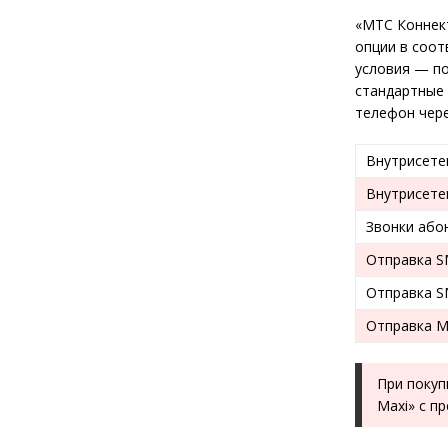
«МТС Коннек
опции в соот
условия — п
стандартные 
телефон чере
Внутрисете
Внутрисете
Звонки або
Отправка S
Отправка S
Отправка 
При покуп
Maxi» с п