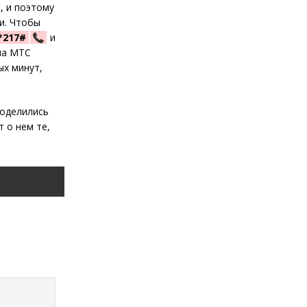
, и поэтому
и. Чтобы
*217#
и
на МТС
ых минут,
поделились
 о нем те,