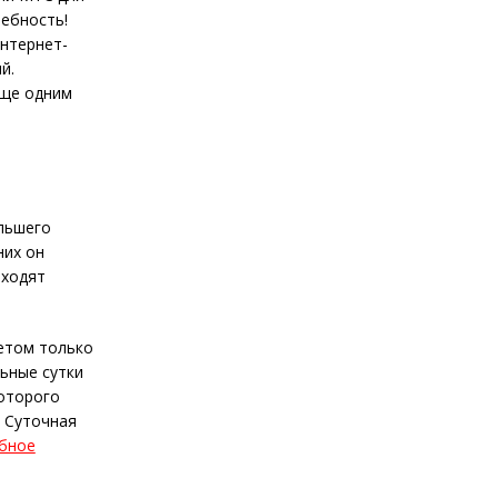
ебность!
нтернет-
й.
еще одним
ольшего
них он
входят
нетом только
ьные сутки
которого
. Суточная
бное