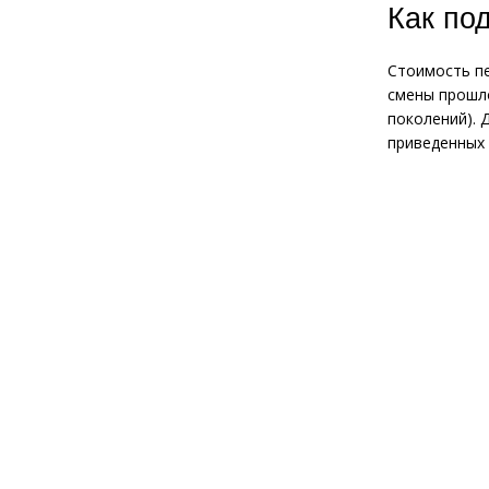
Как по
Стоимость пе
смены прошло
поколений). 
приведенных 