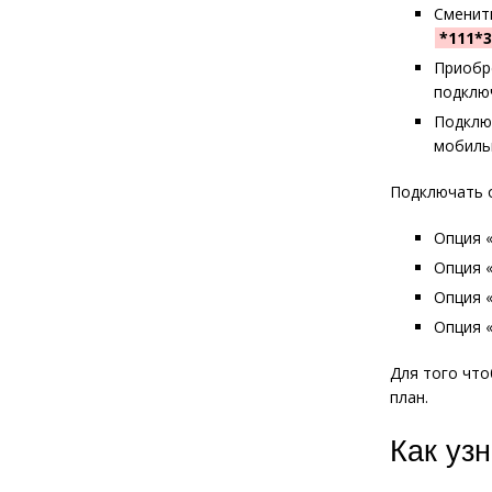
Сменит
*111*
Приобре
подклю
Подклю
мобиль
Подключать о
Опция 
Опция 
Опция 
Опция 
Для того что
план.
Как уз