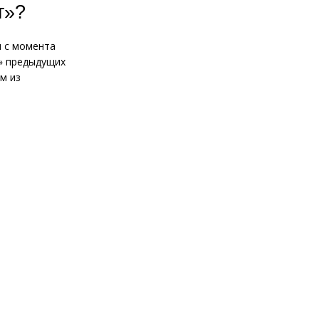
т»?
и с момента
т» предыдущих
м из