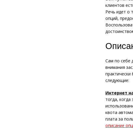
клиентов ест
Речь идет о 
опций, предо
Воспользова
достоинством
Описан
Сам по себе 
внимания зас
практически 
следующие:
Интернет н
тогда, когда
использовани
квота автома
плата за пол
описание опц