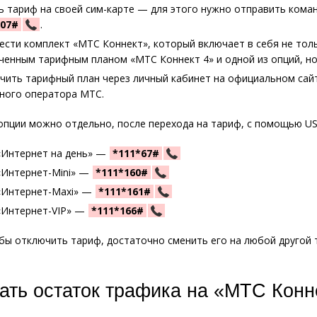
ь тариф на своей сим-карте — для этого нужно отправить кома
307#
.
сти комплект «МТС Коннект», который включает в себя не толь
ченным тарифным планом «МТС Коннект 4» и одной из опций, но
чить тарифный план через личный кабинет на официальном сай
ного оператора МТС.
пции можно отдельно, после перехода на тариф, с помощью US
«Интернет на день» —
*111*67#
«Интернет-Mini» —
*111*160#
«Интернет-Maxi» —
*111*161#
«Интернет-VIP» —
*111*166#
бы отключить тариф, достаточно сменить его на любой другой
нать остаток трафика на «МТС Конн