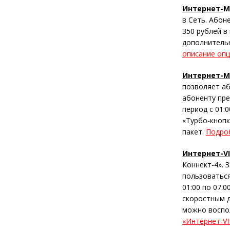
Интернет-
M
в Сеть. Абон
350 рублей в
дополнительн
описание опц
Интернет-
M
позволяет аб
абоненту пре
период с 01:
«Турбо-кнопк
пакет.
Подроб
Интернет-
V
Коннект-4». 
пользоваться
01:00 по 07:
скоростным д
можно воспо
«Интернет-VI