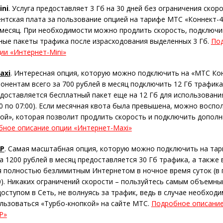
ini
. Услуга предоставляет 3 Гб на 30 дней без ограничения скор
ентская плата за пользование опцией на тарифе МТС «Коннект-4
 месяц. При необходимости можно продлить скорость, подключи
ые пакеты трафика после израсходования выделенных 3 Гб.
По
ии «Интернет-Mini»
axi
. Интересная опция, которую можно подключить на «МТС Кон
онентам всего за 700 рублей в месяц подключить 12 Гб трафика
доставляется бесплатный пакет еще на 12 Гб для использовани
00 по 07:00). Если месячная квота была превышена, можно воспо
ой», которая позволит продлить скорость и подключить допол
ное описание опции «Интернет-Maxi»
IP
. Самая масштабная опция, которую можно подключить на та
За 1200 рублей в месяц предоставляется 30 Гб трафика, а такж
 полностью безлимитным Интернетом в ночное время суток (в 
00). Никаких ограничений скорости – пользуйтесь самым объемны
оступом в Сеть, не волнуясь за трафик, ведь в случае необходи
льзоваться «Турбо-кнопкой» на сайте МТС.
Подробное описание
P»