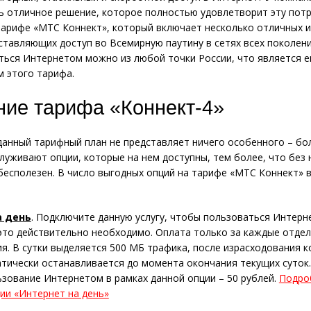
ь отличное решение, которое полностью удовлетворит эту потр
тарифе «МТС Коннект», который включает несколько отличных и
ставляющих доступ во Всемирную паутину в сетях всех поколени
ться Интернетом можно из любой точки России, что является 
 этого тарифа.
ие тарифа «Коннект-4»
данный тарифный план не представляет ничего особенного – б
луживают опции, которые на нем доступны, тем более, что без 
бесполезен. В число выгодных опций на тарифе «МТС Коннект» 
а день
. Подключите данную услугу, чтобы пользоваться Интер
 это действительно необходимо. Оплата только за каждые отдел
я. В сутки выделяется 500 МБ трафика, после израсходования 
тически останавливается до момента окончания текущих суток
ьзование Интернетом в рамках данной опции – 50 рублей.
Подро
ии «Интернет на день»