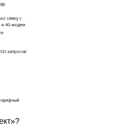
нду
ко симку с
 и 4G-модем.
те
SD-запросов:
 тарифный
ект»?