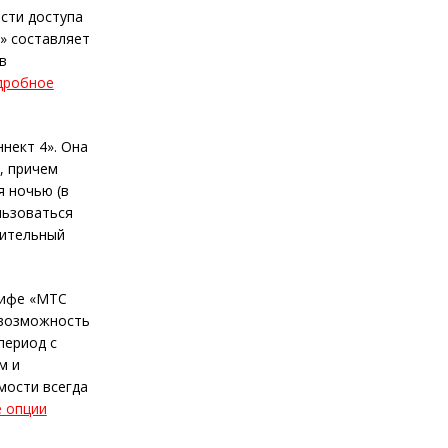
ости доступа
» составляет
в
дробное
нект 4». Она
, причем
я ночью (в
льзоваться
нительный
рифе «МТС
е возможность
период с
м и
мости всегда
 опции